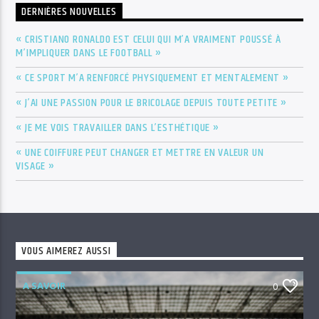
DERNIÈRES NOUVELLES
« CRISTIANO RONALDO EST CELUI QUI M’A VRAIMENT POUSSÉ À
M’IMPLIQUER DANS LE FOOTBALL »
« CE SPORT M’A RENFORCÉ PHYSIQUEMENT ET MENTALEMENT »
« J’AI UNE PASSION POUR LE BRICOLAGE DEPUIS TOUTE PETITE »
« JE ME VOIS TRAVAILLER DANS L’ESTHÉTIQUE »
« UNE COIFFURE PEUT CHANGER ET METTRE EN VALEUR UN
VISAGE »
VOUS AIMEREZ AUSSI
A SAVOIR
0