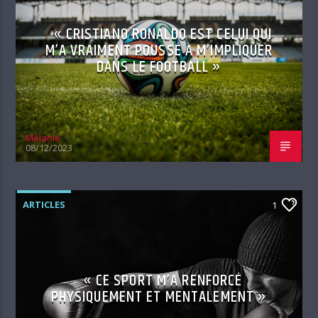
« CRISTIANO RONALDO EST CELUI QUI
M’A VRAIMENT POUSSÉ À M’IMPLIQUER
DANS LE FOOTBALL »
Mélanie
08/12/2023
ARTICLES
1
« CE SPORT M’A RENFORCÉ
PHYSIQUEMENT ET MENTALEMENT »