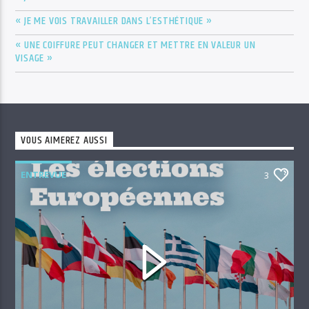
« JE ME VOIS TRAVAILLER DANS L’ESTHÉTIQUE »
« UNE COIFFURE PEUT CHANGER ET METTRE EN VALEUR UN
VISAGE »
VOUS AIMEREZ AUSSI
ENTREVUE
3