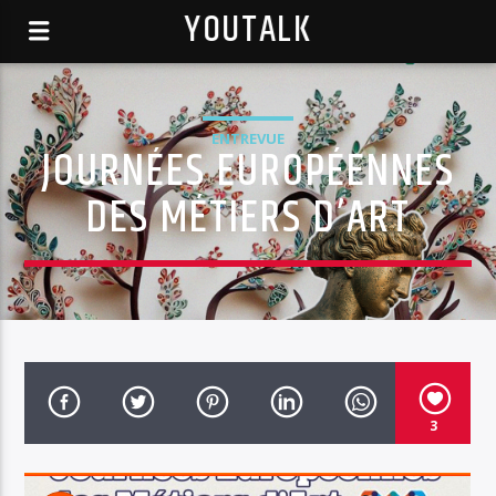
YOUTALK
ENTREVUE
JOURNÉES EUROPÉENNES
DES MÉTIERS D’ART
3