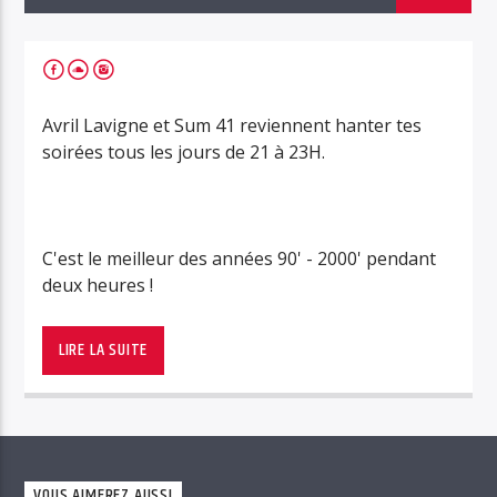
Avril Lavigne et Sum 41 reviennent hanter tes
soirées tous les jours de 21 à 23H.
C'est le meilleur des années 90' - 2000' pendant
deux heures !
Avril Lavigne et Sum 41 reviennent hanter tes soirées tous
les jours de 21 à 23H.
LIRE LA SUITE
C’est le meilleur des années 90′ – 2000′ pendant deux
heures !
VOUS AIMEREZ AUSSI