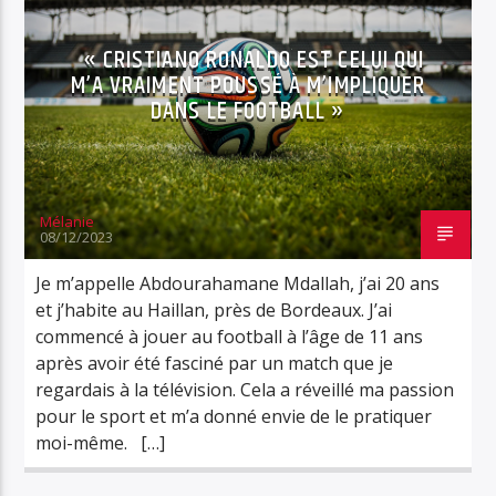
« CRISTIANO RONALDO EST CELUI QUI
M’A VRAIMENT POUSSÉ À M’IMPLIQUER
DANS LE FOOTBALL »
Mélanie
08/12/2023
Je m’appelle Abdourahamane Mdallah, j’ai 20 ans
et j’habite au Haillan, près de Bordeaux. J’ai
commencé à jouer au football à l’âge de 11 ans
après avoir été fasciné par un match que je
regardais à la télévision. Cela a réveillé ma passion
pour le sport et m’a donné envie de le pratiquer
moi-même. […]