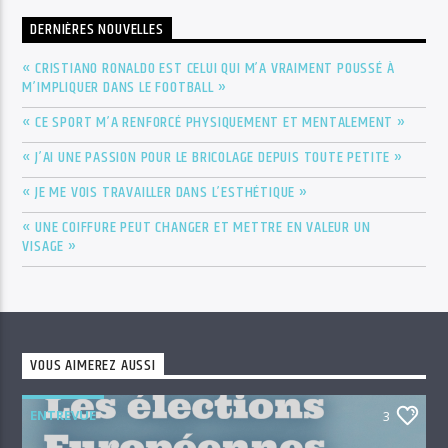
DERNIÈRES NOUVELLES
« CRISTIANO RONALDO EST CELUI QUI M’A VRAIMENT POUSSÉ À
M’IMPLIQUER DANS LE FOOTBALL »
« CE SPORT M’A RENFORCÉ PHYSIQUEMENT ET MENTALEMENT »
« J’AI UNE PASSION POUR LE BRICOLAGE DEPUIS TOUTE PETITE »
« JE ME VOIS TRAVAILLER DANS L’ESTHÉTIQUE »
« UNE COIFFURE PEUT CHANGER ET METTRE EN VALEUR UN
VISAGE »
VOUS AIMEREZ AUSSI
ENTREVUE
3