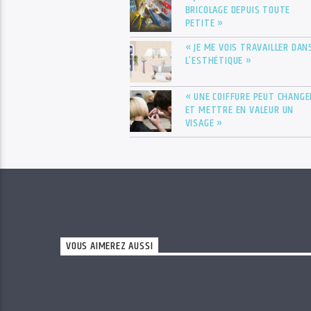
BRICOLAGE DEPUIS TOUTE
PETITE »
« JE ME VOIS TRAVAILLER DAN
L’ESTHÉTIQUE »
« UNE COIFFURE PEUT CHANGE
ET METTRE EN VALEUR UN
VISAGE »
VOUS AIMEREZ AUSSI