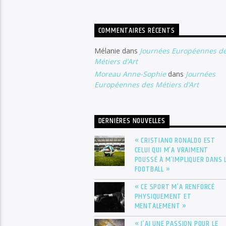
COMMENTAIRES RÉCENTS
Mélanie
dans
Journées Européennes d
Métiers d’Art
Moreau Anne-Sophie
dans
Journées
Européennes des Métiers d’Art
DERNIÈRES NOUVELLES
« CRISTIANO RONALDO EST
CELUI QUI M’A VRAIMENT
POUSSÉ À M’IMPLIQUER DANS 
FOOTBALL »
« CE SPORT M’A RENFORCÉ
PHYSIQUEMENT ET
MENTALEMENT »
« J’AI UNE PASSION POUR LE