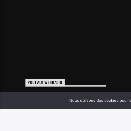
YOUTALK WEBRADIO
07 67 98 55 91
Nous utilisons des cookies pour v
youtalkmlt@gmail.com
12-14 Avenue de la Boétie
33160 Saint-Médard-En-Jalles