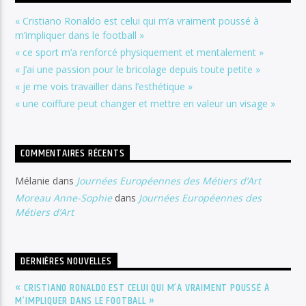
« Cristiano Ronaldo est celui qui m’a vraiment poussé à
m’impliquer dans le football »
« ce sport m’a renforcé physiquement et mentalement »
« J’ai une passion pour le bricolage depuis toute petite »
« je me vois travailler dans l’esthétique »
« une coiffure peut changer et mettre en valeur un visage »
COMMENTAIRES RÉCENTS
Mélanie
dans
Journées Européennes des Métiers d’Art
Moreau Anne-Sophie
dans
Journées Européennes des
Métiers d’Art
DERNIÈRES NOUVELLES
« CRISTIANO RONALDO EST CELUI QUI M’A VRAIMENT POUSSÉ À
M’IMPLIQUER DANS LE FOOTBALL »