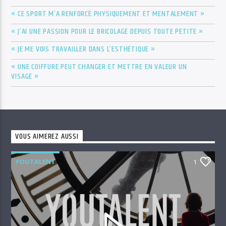
« CE SPORT M’A RENFORCÉ PHYSIQUEMENT ET MENTALEMENT »
« J’AI UNE PASSION POUR LE BRICOLAGE DEPUIS TOUTE PETITE »
« JE ME VOIS TRAVAILLER DANS L’ESTHÉTIQUE »
« UNE COIFFURE PEUT CHANGER ET METTRE EN VALEUR UN
VISAGE »
VOUS AIMEREZ AUSSI
YOUTALENT
1