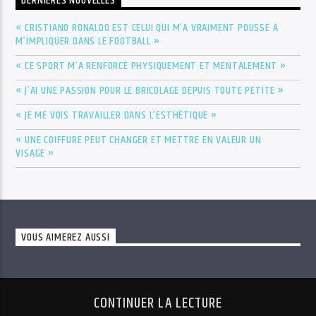
DERNIÈRES NOUVELLES
« CRISTIANO RONALDO EST CELUI QUI M’A VRAIMENT POUSSÉ À
M’IMPLIQUER DANS LE FOOTBALL »
« CE SPORT M’A RENFORCÉ PHYSIQUEMENT ET MENTALEMENT »
« J’AI UNE PASSION POUR LE BRICOLAGE DEPUIS TOUTE PETITE »
« JE ME VOIS TRAVAILLER DANS L’ESTHÉTIQUE »
« UNE COIFFURE PEUT CHANGER ET METTRE EN VALEUR UN
VISAGE »
VOUS AIMEREZ AUSSI
CONTINUER LA LECTURE