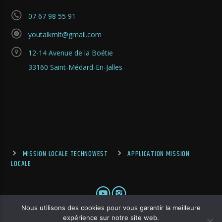
07 67 98 55 91
youtalkmlt@gmail.com
12-14 Avenue de la Boétie
33160 Saint-Médard-En-Jalles
MISSION LOCALE TECHNOWEST
APPLICATION MISSION
LOCALE
Nous utilisons des cookies pour vous garantir la meilleure
expérience sur notre site web.