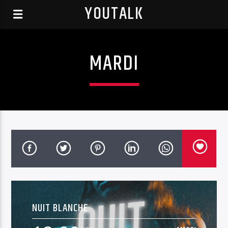
YOUTALK
MARDI
NUIT BLANCHE